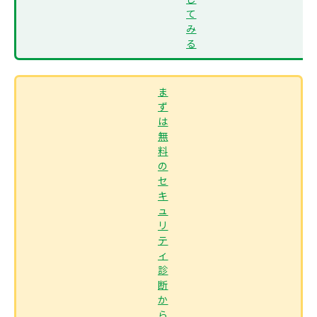
て
み
る
ま
ず
は
無
料
の
セ
キ
ュ
リ
テ
ィ
診
断
か
ら