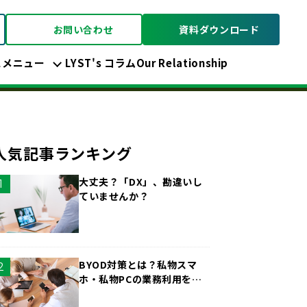
お問い合わせ
資料ダウンロード
スメニュー
LYST's コラム
Our Relationship
人気記事ランキング
大丈夫？「DX」、勘違いし
ていませんか？
BYOD対策とは？私物スマ
ホ・私物PCの業務利用をど
こまで認めるべきか